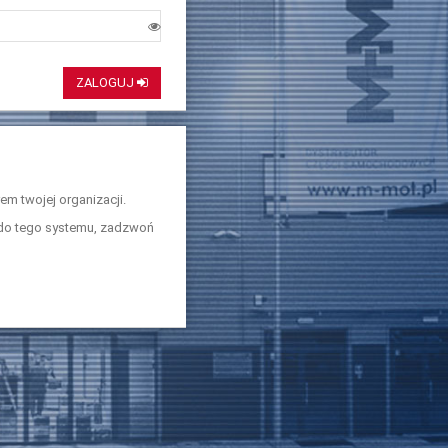
ZALOGUJ
em twojej organizacji.
u do tego systemu, zadzwoń